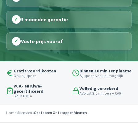
✓
3 maanden garantie
✓
Vaste prijs vooraf
Gratis voorrijkosten
Binnen 30 min ter plaatse
Ook bij spoed
Bij spoed vaak al mogelijk
VCA- en Kiwa-
Volledig verzekerd
gecertificeerd
AVB tot 2,5 miljoen + CAR
BRL K10014
Home
Diensten
Gootsteen Ontstoppen Vleuten